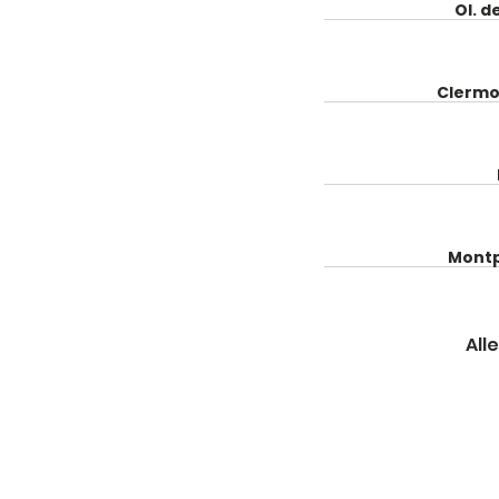
Ol. d
Clermo
Montp
Alle