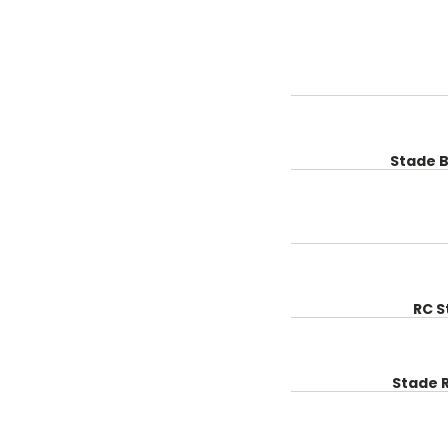
Stade B
RC 
Stade 