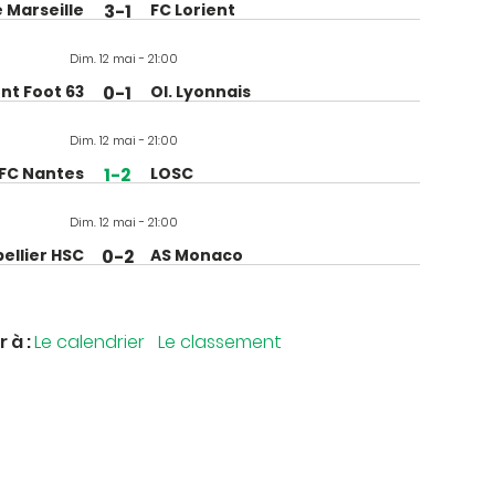
e Marseille
3-1
FC Lorient
Dim. 12 mai - 21:00
nt Foot 63
0-1
Ol. Lyonnais
Dim. 12 mai - 21:00
FC Nantes
1-2
LOSC
Dim. 12 mai - 21:00
ellier HSC
0-2
AS Monaco
r à :
Le calendrier
Le classement