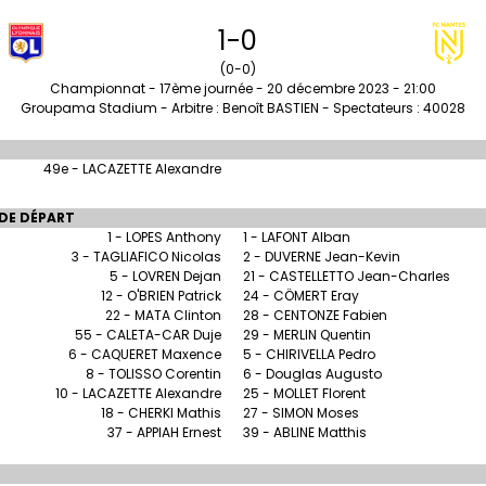
1-0
(0-0)
Championnat - 17ème journée - 20 décembre 2023 - 21:00
Groupama Stadium - Arbitre : Benoît BASTIEN - Spectateurs : 40028
49e - LACAZETTE Alexandre
DE DÉPART
1 - LOPES Anthony
1 - LAFONT Alban
3 - TAGLIAFICO Nicolas
2 - DUVERNE Jean-Kevin
5 - LOVREN Dejan
21 - CASTELLETTO Jean-Charles
12 - O'BRIEN Patrick
24 - CÖMERT Eray
22 - MATA Clinton
28 - CENTONZE Fabien
55 - CALETA-CAR Duje
29 - MERLIN Quentin
6 - CAQUERET Maxence
5 - CHIRIVELLA Pedro
8 - TOLISSO Corentin
6 - Douglas Augusto
10 - LACAZETTE Alexandre
25 - MOLLET Florent
18 - CHERKI Mathis
27 - SIMON Moses
37 - APPIAH Ernest
39 - ABLINE Matthis