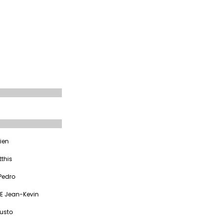
ien
this
Pedro
E Jean-Kevin
usto