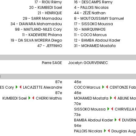
17 - RIOU Rémy
16 - DESCAMPS Remy
20 - KUMBEDI Sael
4 - PALLOIS Nicolas
21 - HENRIQUE
44 - ZÉZÉ Nathan
29 - SARR Mamadou
8 - MOUTOUSSAMY Samuel
34 - DIAWARA Mahamadou
17 - SISSOKO Moussa
98 - MAITLAND-NILES Cory
10 - MARQUINHOS
11 - KADEWERE Philana
11 - COCO Marcus
19 - DA SILVA MOREIRA Diego
12 - BAMBA Abdoul Kader
47 - JEFFINHO
31 - MOHAMED Mostafa
Pierre SAGE
Jocelyn GOURVENNEC
S
87e
46e
LES Cory
LACAZETTE Alexandre
COCO Marcus
CENTONZE Fab
87e
46e
KUMBEDI Sael
CHERKI Mathis
MOHAMED Mostafa
ABLINE Mat
70e
SISSOKO Moussa
CHIRIVELLA 
73e
BAMBA Abdoul Kader
DUVERN
94e
PALLOIS Nicolas
Douglas Aug