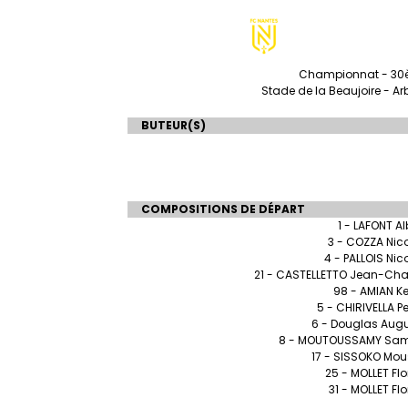
Championnat - 30èm
Stade de la Beaujoire - Arb
BUTEUR(S)
COMPOSITIONS DE DÉPART
1 - LAFONT A
3 - COZZA Nic
4 - PALLOIS Nic
21 - CASTELLETTO Jean-Cha
98 - AMIAN Ke
5 - CHIRIVELLA P
6 - Douglas Aug
8 - MOUTOUSSAMY Sam
17 - SISSOKO Mo
25 - MOLLET Flo
31 - MOLLET Flo