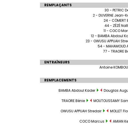
REMPLAÇANTS
30 - PETRIC D
2 - DUVERNE Jean-K
24 - CÖMERT 
44 - ZÉZÉ Na
11 - COCO Ma
12 - BAMBA Abdoul K
23 - OWUSU APPUAH Stre
54 - MAHAMOUD 
77 - TRAORE B
ENTRAÎNEURS
Antoine KOMBO
REMPLACEMENTS
BAMBA Abdoul Kader
Douglas Augu
TRAORE Bénie
MOUTOUSSAMY Sam
OWUSU APPUAH Stredair
MOLLET Flo
COCO Marcus
AMIAN Ke