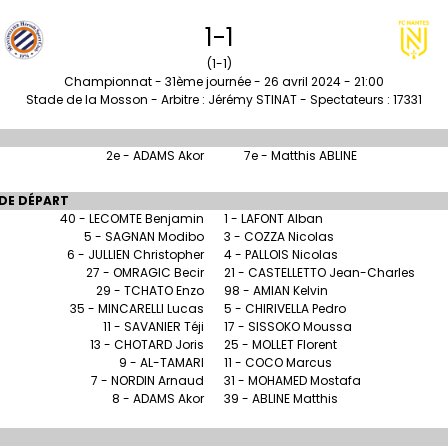
1-1
(1-1)
Championnat - 31ème journée - 26 avril 2024 - 21:00
Stade de la Mosson - Arbitre : Jérémy STINAT - Spectateurs : 17331
2e - ADAMS Akor
7e - Matthis ABLINE
DE DÉPART
40 - LECOMTE Benjamin
1 - LAFONT Alban
5 - SAGNAN Modibo
3 - COZZA Nicolas
6 - JULLIEN Christopher
4 - PALLOIS Nicolas
27 - OMRAGIC Becir
21 - CASTELLETTO Jean-Charles
29 - TCHATO Enzo
98 - AMIAN Kelvin
35 - MINCARELLI Lucas
5 - CHIRIVELLA Pedro
11 - SAVANIER Téji
17 - SISSOKO Moussa
13 - CHOTARD Joris
25 - MOLLET Florent
9 - AL-TAMARI
11 - COCO Marcus
7 - NORDIN Arnaud
31 - MOHAMED Mostafa
8 - ADAMS Akor
39 - ABLINE Matthis