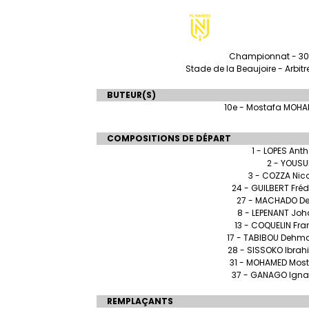
Championnat - 30èm
Stade de la Beaujoire - Arbit
BUTEUR(S)
10e - Mostafa MOH
COMPOSITIONS DE DÉPART
1 - LOPES Ant
2 - YOUSUF
3 - COZZA Nic
24 - GUILBERT Fréd
27 - MACHADO De
8 - LEPENANT Jo
13 - COQUELIN Fra
17 - TABIBOU Dehm
28 - SISSOKO Ibra
31 - MOHAMED Mos
37 - GANAGO Igna
REMPLAÇANTS