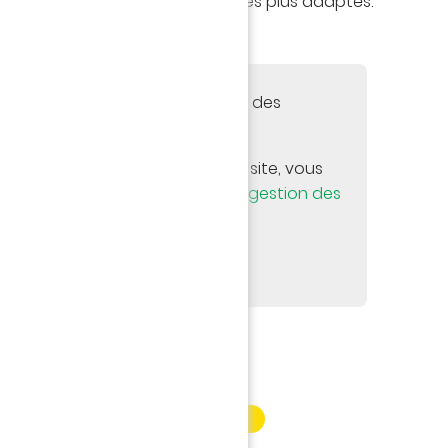
roposer les offres et services les plus adaptés.
 de ne pas accepter les cookies des
édia externes.
 contenu directement sur notre site, vous
 vos options par le panneau de
gestion des
uite la page actuelle.
ACTUALITÉS
INFORMATION PARTENAIRE