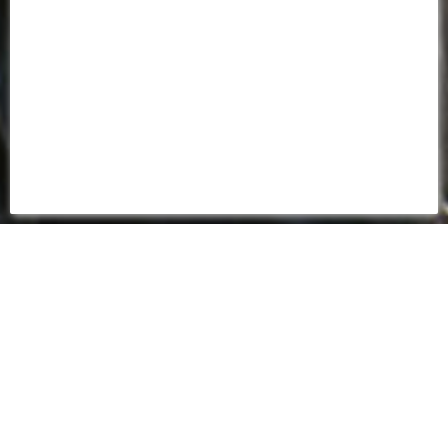
15 SEPTEMBRE 2023
📸 LE STADE LAVALLOIS
EN LIGNE DE MIRE
U19 NATIONAUX
Invaincu en championnat avec trois victoires
consécutives, le FC Nantes est actuellement