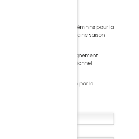
hent des arbitres masculins et féminins pour la
ficiel du club, en vue de la prochaine saison
formation et d’un vrai accompagnement
n chemin vers le football professionnel
vantages FC Nantes
(e) ? Envoyez votre candidature par le
us.