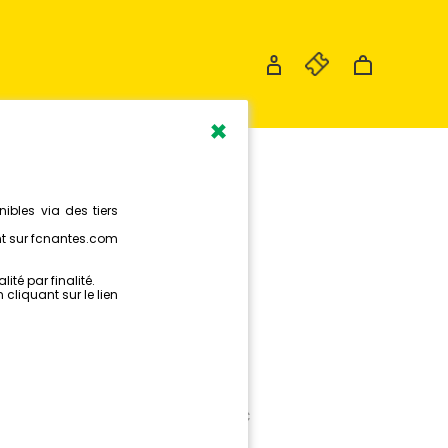
×
 ARBITRE
ANTES !
 Représente les couleurs du FC
acteur du jeu.