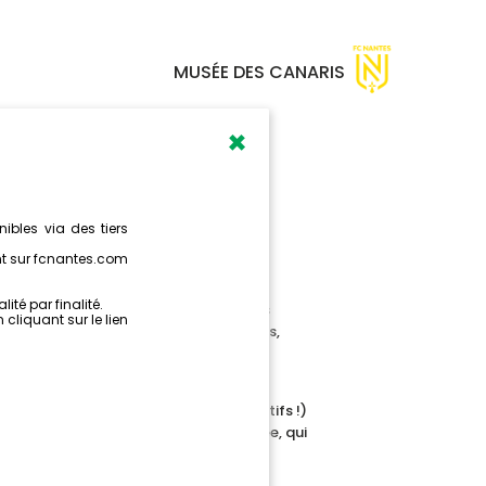
MUSÉE DES CANARIS
×
HENRI
s du FC Nantes, l’équipe du Musée des
 série, constituée de neuf rendez-vous,
uants et l’œuvre de personnalités
.
hèmes ne sont évidemment pas exhaustifs !)
rémices du futur site Internet du musée, qui
ainement.
erpétuel ».