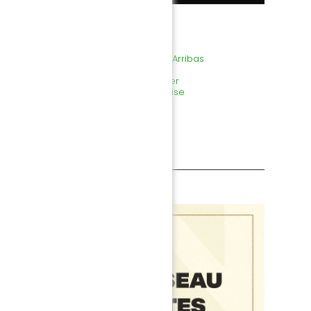
etrouvez tous les sujets de la série :
 sous les bombes
-
L'arrivée de José Arribas
La grande rivalité
-
La touche Coco
 Nantes et L'Europe
-
Le dernier héritier
acle nantais
-
La formation à la Nantaise
Henri Michel
INFORMATION PARTENAIRE