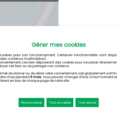
VIDEO : 
MICHEL
75 ANS
Dans le cadre des 75 an
Canaris a lancé une web
relatant des faits marq
emblématiques du Club
Cette série (dont les t
vous est présentée en p
verra le jour très proch
Place au « Mouvement p