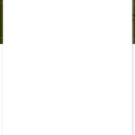
MUSÉE DES CANARIS
REPLAY : LES
FESTIVITÉS DES 75 ANS
MÉDIAS - BEIN SPORTS
beIN SPORTS a suivi la soirée des Festivités des 75 ans du FC
Nantes à l'occasion du derby face au Stade Rennais.
Retrouvez le reportage réalisé par la chaîne d'actualités
sportives.