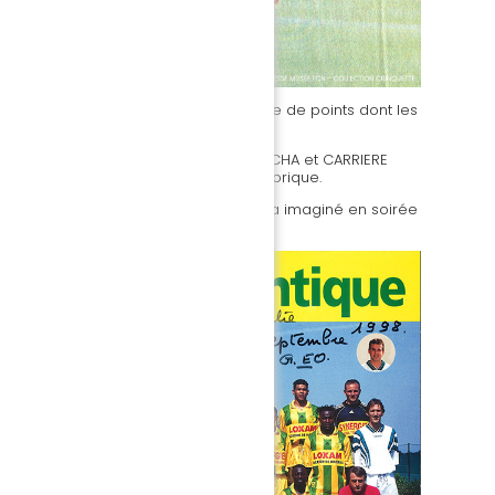
’avant-match se transforme en partage de points dont les
nt.
ILLET, SAVINAUD, OLEMBE, TOURE, DA ROCHA et CARRIERE
ureux de ne pas perdre ce match historique.
rges EO, ancien joueur des 2 clubs, l’a imaginé en soirée
u qu’elle fut (d’abord) jaune et verte !