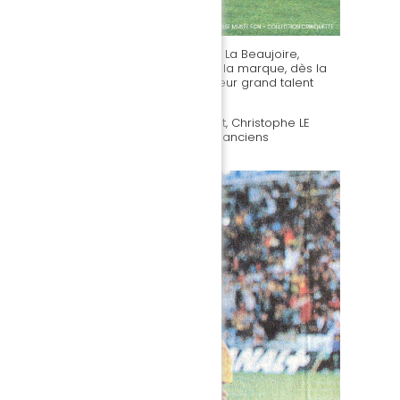
lée (35 000 spectateurs) du stade de La Beaujoire,
artagent l’amour du beau jeu. Menés à la marque, dès la
le promu, les Jaune et Vert forcent leur grand talent
aident à ce retour. L’ancien de Lorient, Christophe LE
r le pénalty pour marquer, face à ses anciens
 il rêvait en avant-match.