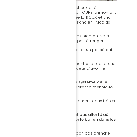
 deux victoires consécutives, contre Sochaux et à
e côtés, Olivier MONTERRUBIO et Alioune TOURE, alimentent
jaune et vert. Dans l’entrejeu, Christophe LE ROUX et Eric
hes. En tours de contrôle, "le jeune et l’ancien", Nicolas
 règnent sur la défense.
ssède une façon de jouer tournée ostensiblement vers
 Christian Gourcuff, n’y est évidemment pas étranger.
acun leurs caractéristiques structurelles et un passé qui
 mode de Bretagne sont systématiquement à la recherche
eu. Les deux équipes sont toujours en quête d’avoir le
urquoi ?
 ne pas s’engoncer dans un carcan de système de jeu,
llon par la prise d’initiatives, qui allie adresse technique,
u par anticipation.
s les deux entraîneurs sont (eux) réellement deux frères
t conscient :
"...Face à Lorient, il ne faut pas aller là où
tivement, mais s’organiser afin d’utiliser le ballon dans les
es décalages intelligents..."
 Division 1, le FC Nantes Atlantique ne doit pas prendre