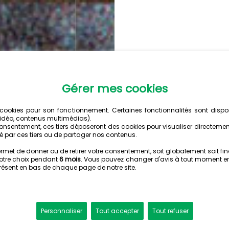
NANTES
PREMIÈR
HISTOIRE ET PATRIMOINE R
Quand les Canaris nanta
Division 1 face aux Merl
jeunots.
Rencontre historique ca
1er derby dans le cham