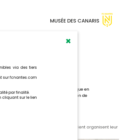
MUSÉE DES CANARIS
×
-LORIENT,
E !
ACONTE...
is abordent la 1ère rencontre historique en
us lorientais, c’est avec une composition de
r ce 19 septembre 1998, Nantes et Lorient organisent leur
pionnat de France professionnel.