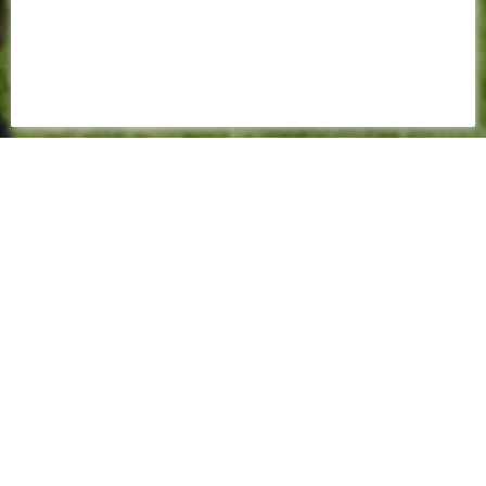
FEUILLE DE MATCH
2023 - 2024
1-2
(1-0)
Championnat - 1ère journée - 13 août 2023 - 15:00
Stade de la Beaujoire - Arbitre : Willy DELAJOD - Spectateurs : 30578
BUTEUR(S)
13e - Mostafa MOHAMED
62e - ABOUKHLAL Zakaria