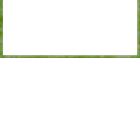
FEUILLE DE MATCH
2023 - 2024
1-2
(0-1)
Championnat - 27ème journée - 31 mars 2024 - 15:00
Allianz Riviera - Arbitre : Bastien DECHEPY - Spectateurs : 21142