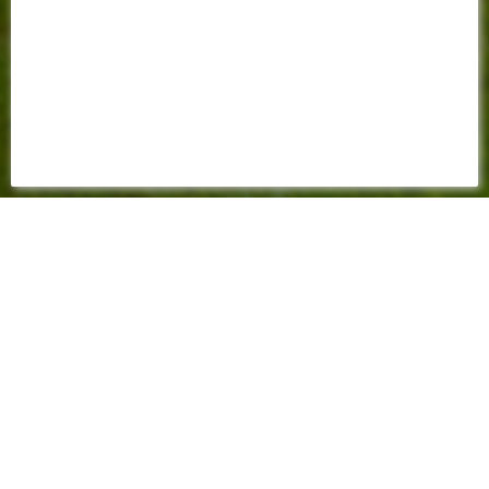
FEUILLE DE MATCH
2023 - 2024
0-1
(0-0)
Championnat - 5ème journée - 17 septembre 2023 - 15:00
Stade Gabriel-Montpied - Arbitre : Thomas LEONARD - Spectateurs :
9759