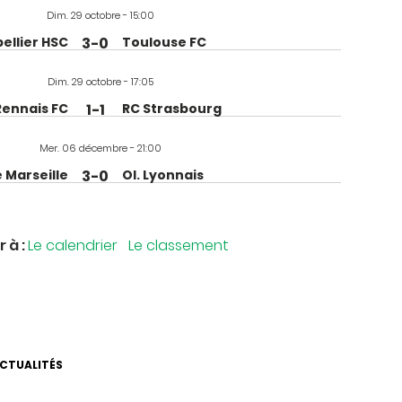
Dim. 29 octobre - 15:00
ellier HSC
3-0
Toulouse FC
Dim. 29 octobre - 17:05
Rennais FC
1-1
RC Strasbourg
Mer. 06 décembre - 21:00
e Marseille
3-0
Ol. Lyonnais
r à :
Le calendrier
Le classement
ACTUALITÉS