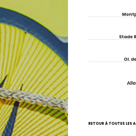
Montp
Stade 
Ol. d
Alle
RETOUR À TOUTES LES 