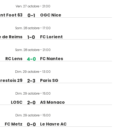
Ven. 27 octobre - 21:00
nt Foot 63
0-1
OGC Nice
Sam. 28 octobre - 17:00
e de Reims
1-0
FC Lorient
Sam. 28 octobre - 21:00
RC Lens
4-0
FC Nantes
Dim. 29 octobre - 13:00
restois 29
2-3
Paris SG
Dim. 29 octobre - 15:00
LOSC
2-0
AS Monaco
Dim. 29 octobre - 15:00
FC Metz
0-0
Le Havre AC