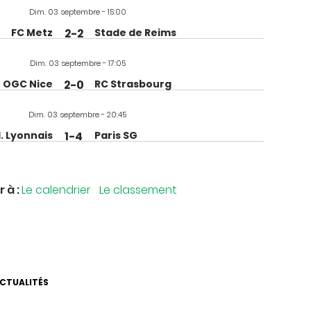
Dim. 03 septembre - 15:00
FC Metz
2-2
Stade de Reims
Dim. 03 septembre - 17:05
OGC Nice
2-0
RC Strasbourg
Dim. 03 septembre - 20:45
l. Lyonnais
1-4
Paris SG
r à :
Le calendrier
Le classement
ACTUALITÉS