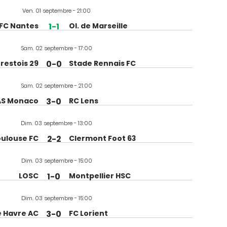
Ven. 01 septembre - 21:00
FC Nantes
1-1
Ol. de Marseille
Sam. 02 septembre - 17:00
restois 29
0-0
Stade Rennais FC
Sam. 02 septembre - 21:00
AS Monaco
3-0
RC Lens
Dim. 03 septembre - 13:00
oulouse FC
2-2
Clermont Foot 63
Dim. 03 septembre - 15:00
LOSC
1-0
Montpellier HSC
Dim. 03 septembre - 15:00
e Havre AC
3-0
FC Lorient