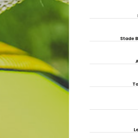
Stade B
T
L