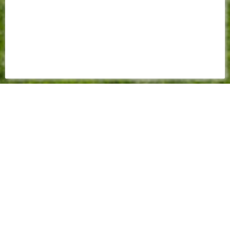
FEUILLE DE MATCH
2025 - 2026
2-1
(1-1)
Championnat - 31ème journée - 26 avril 2026 - 17:15
Roazhon Park - Arbitre : Benoît BASTIEN - Spectateurs : 27576