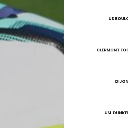
US BOU
CLERMONT FO
DIJO
USL DUNK