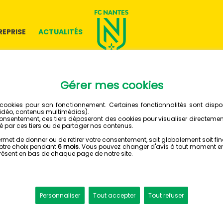
REPRISE
ACTUALITÉS
01 SEPTEMBRE 2015
PAPY DJ
FILE À 
GROUPE PRO
Le FC Nantes, Chel
accord pour le tran