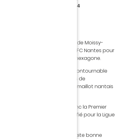
 un joueur des "Blues" pour les 4
s.
re en janvier 2009 en provenance de Moissy-
y Djilobodji a grandi au sein du FC Nantes pour
illeurs défenseurs centraux de l'hexagone.
tional sénégalais était devenu incontournable
 Canaris, disputant 171 matches de
igue 1 et 112 en Ligue 2) sous le maillot nantais
ts.
ut, Papy Djilobodji rejoint donc la Premier
de son champion en titre, qualifié pour la Ligue
esse ses félicitations et lui souhaite bonne