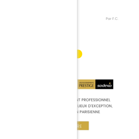
 de sa carrière.
Par F.C.
INFORMATION PARTENAIRE