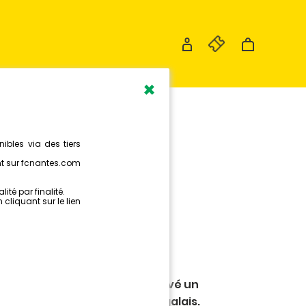
×
ILOBODJI
CHELSEA
sea et Papy Djilobodji ont trouvé un
sfert de l'international sénégalais.