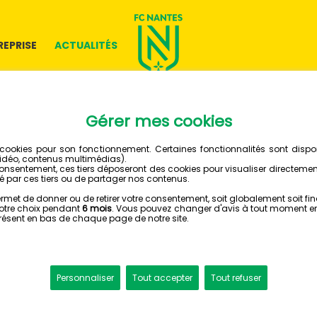
REPRISE
ACTUALITÉS
10 FÉVRIER 2016
LA RÉAC
JOUEUR
FCGB-FCN : 3-4 (AP.)
A la suite de la vi
Bordeaux (4-3 ap.)