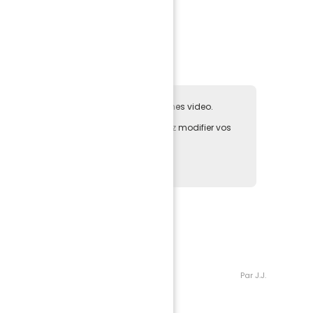
ainsi que de Yacine Bammou,
 Iloki.
e pas accepter les cookies des plateformes video.
deo directement sur notre site, vous pouvez modifier vos
au de
gestion des cookies
la page actuelle.
Par J.J.