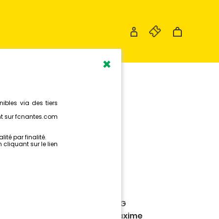
×
TION DES
S
ctoire du FC Nantes contre le FCG
 retrouvez les réactions de Maxime