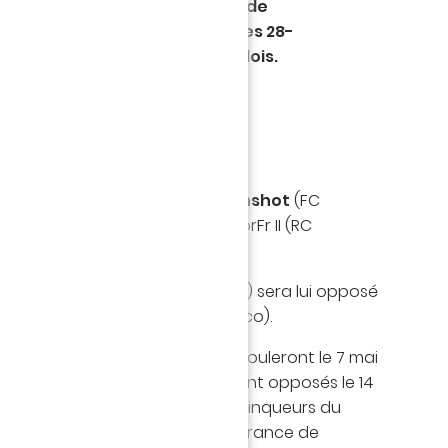
 de la 2ème édition du tournoi de
nge e-Ligue 1 se dérouleront les 28-
 l'eSport Arena Webedia à Levallois.
ront haut les couleurs du FC
box One - samedi 28 avril -,
Gunshot
(FC
 Rocky (Paris SG) et à II CalitorFr II (RC
9 avril -,
R-Mattan
(FC Nantes) sera lui opposé
s SG) et à Neymar_10 (AS Monaco).
 tournoi de printemps qui se dérouleront le 7 mai
BeinSports -, les vainqueurs seront opposés le 14
le plateau de BeinSports - aux vainqueurs du
r déterminer les champions de France de