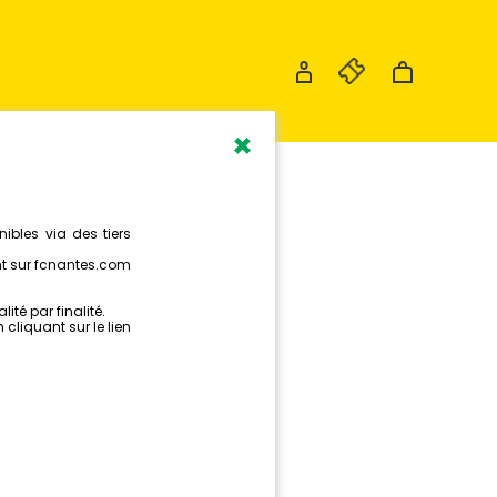
×
ANTAIS
ASES