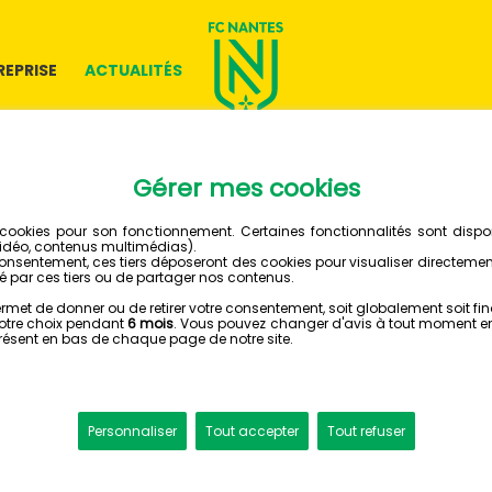
REPRISE
ACTUALITÉS
26 AVRIL 2018
DEUX N
AUX PH
FINALES
ORANGE E-LIGUE 1