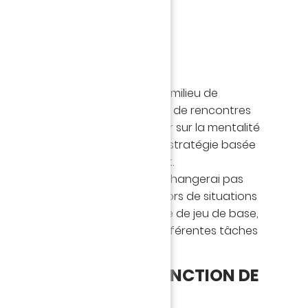
, avec une 10e place attendue (milieu de
 certainement jouer une majorité de rencontres
ses. Mon choix va donc se porter sur la mentalité
st définie par le jeu comme une stratégie basée
entre prise de risque et résultat.
cela ne veut pas dire que je ne changerai pas
vant certaines rencontres ou lors de situations
match, mais elle définit mon style de jeu de base,
s m’appuyer pour attribuer les différentes tâches
res.
ON DES TÂCHES EN FONCTION DE
ITÉ