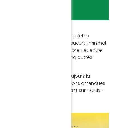
s dénominations, il faut retenir qu’elles
veau de prise de risque de vos joueurs : minimal
, maximal pour « Créer le surnombre » et entre
ts paliers progressifs pour les cinq autres
on de ce paramètre, je choisis toujours la
tactique en fonction des prévisions attendues
 vous pouvez retrouver en cliquant sur « Club »
nglet « Général ».