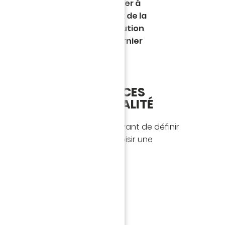
 "tuto", nous allons commencer à
de jeu global à travers le choix de la
 de notre tactique et l’attribution
rents rôles définis, lors du dernier
e onze-type.
N ENTRE PERFORMANCES
T CHOIX DE LA MENTALITÉ
 de votre schéma tactique, et avant de définir
ipe, le jeu vous propose de choisir une
ravers plusieurs « mentalités » :