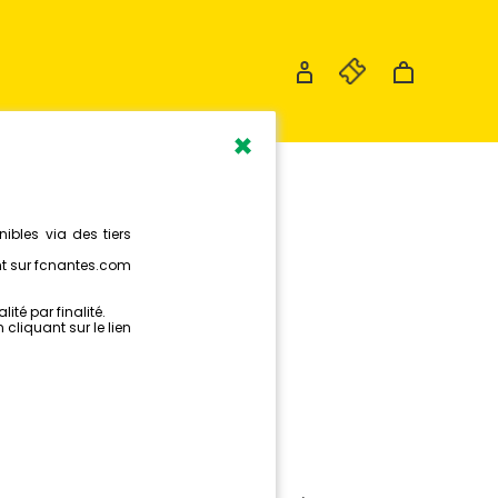
×
OS
R,
 4
GER