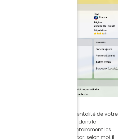
vous permettant de définir la mentalité de votre
tion de votre position attendue dans le
tre championnat. J’exclus volontairement les
 le surnombre » et « Contenir » car, selon moi, il