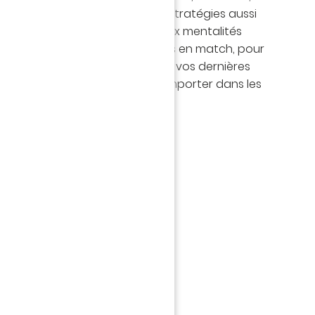
évoluer avec, comme bases, des stratégies aussi
l’ensemble d’une saison. Ces deux mentalités
les lors de moments stratégiques en match, pour
ltat ou au contraire, pour jeter vos dernières
taille et espérer égaliser ou l’emporter dans les
NT ATTENDU