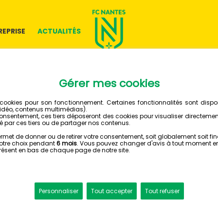
REPRISE
ACTUALITÉS
23 JUIN 2018
LES TUT
D'ARTHU
ÉPISODE
ESPORT - FOOTBALL MANA