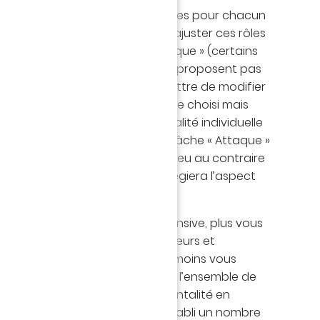
tuto »
, nous avions défini des rôles pour chacun
re onze-type. Il est possible d’ajuster ces rôles
 « Défense », « Soutien » et « Attaque » (certains
lupart à dominante défensive, ne proposent pas
). Ces tâches vont vous permettre de modifier
es tactiques spécifiques au rôle choisi mais
inuer ou d’augmenter la mentalité individuelle
aire simple, un joueur avec une tâche « Attaque »
ité sur l’aspect offensif de son jeu au contraire
une tâche « Défense » qui privilégiera l’aspect
e, plus votre stratégie est offensive, plus vous
es tâches « Attaque » à vos joueurs et
 votre stratégie est défensive, moins vous
ces mêmes tâches « Attaque » à l’ensemble de
out comme pour le choix de la mentalité en
 classement prévisionnel, j’ai établi un nombre