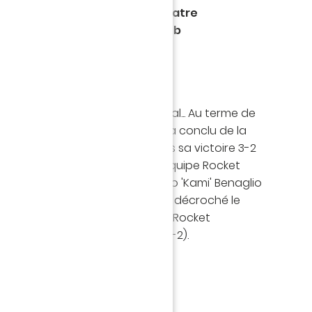
ising Stars) en s'imposant quatre
e à la structure eSport du club
al CF, bravo !
uipes au départ, une seule au final... Au terme de
pétition, le FC Nantes Esports a conclu de la
res son parcours hier soir. Après sa victoire 3-2
 à l'AS Monaco Esports, notre équipe Rocket
Antonin 'Hooups' Aoustin, Hugo 'Kami' Benaglio
 Carvalho et 'MrZzrotex' (sub), a décroché le
ue, la division la plus élevée des Rocket
s, face à Villareal CF eSports (4-2).
CHAMPIOOOOOONS 🏆