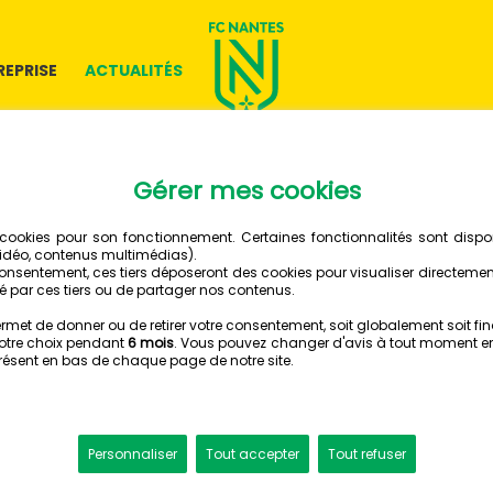
REPRISE
ACTUALITÉS
30 NOVEMBRE 2018
LE FC N
ESPORTS
ESPORTS - ROCKET LEAGU
L'équipe Rocket Le
remporté, hier soi