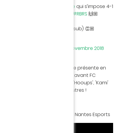
de notre équipe
#RocketLeague
qui s’impose 4-1
rts
en finale de la saison 2 des
#RBRS
🙌🏼
mi
,
@HoOuPsRL
et
@MrZzrotex
(sub) 👏🏼
pic.twitter.com/rKWnIZaxdg
ports (@FCNantesEsports)
29 novembre 2018
 notre équipe aura l'honneur d'être présente en
isiter les vestiaires mercredi soir avant FC
e Marseille. Nos félicitations à 'Hooups', 'Kami'
rant que ce titre en appelle d'autres !
 de la finale remportée par le FC Nantes Esports