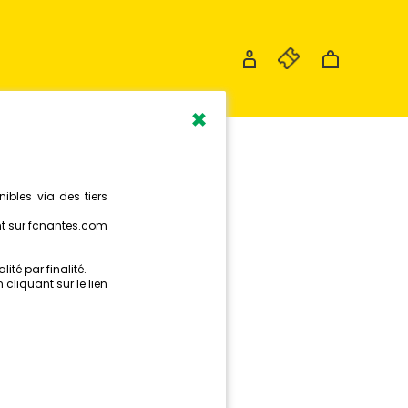
×
ANTES
 SACRÉ !
E
ague du FC Nantes Esports a
r, la deuxième saison des RBRS