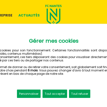
REPRISE
ACTUALITÉS