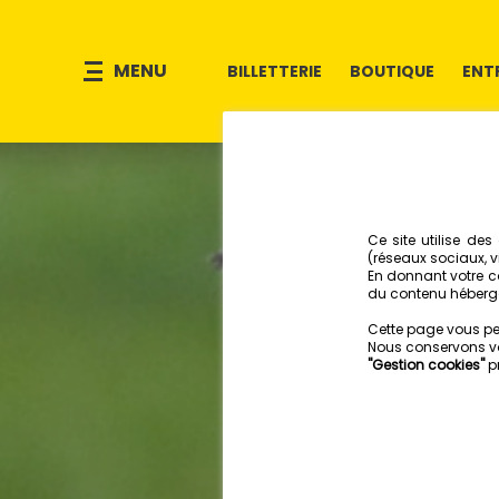
MENU
BILLETTERIE
BOUTIQUE
ENT