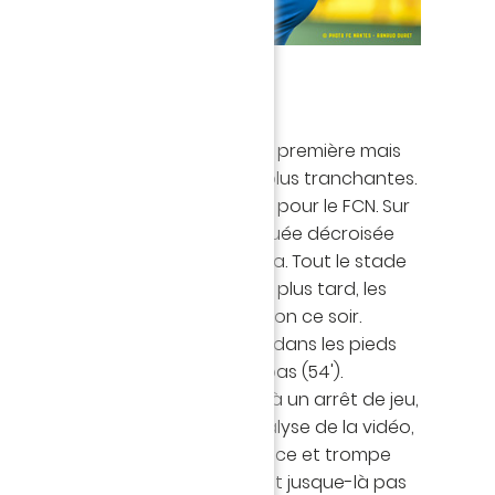
ière période est semblable à la première mais
ituations des Jaune et Vert sont plus tranchantes.
urs tout proche d'ouvrir le score pour le FCN. Sur
ongier, le Malien voit sa tête piquée décroisée
à côté de la cage de Kawashima. Tout le stade
tive dedans (52'). Deux minutes plus tard, les
 contre, leur arme de prédilection ce soir.
la surface. Le retour de Pallois dans les pieds
imite mais M. Abed ne bronche pas (54').
trois minutes plus tard et suite à un arrêt de jeu,
 par les arbitres du VAR. Après analyse de la vidéo,
est désigné. Mothiba se fait justice et trompe
est dur pour les Canaris, pourtant jusque-là pas