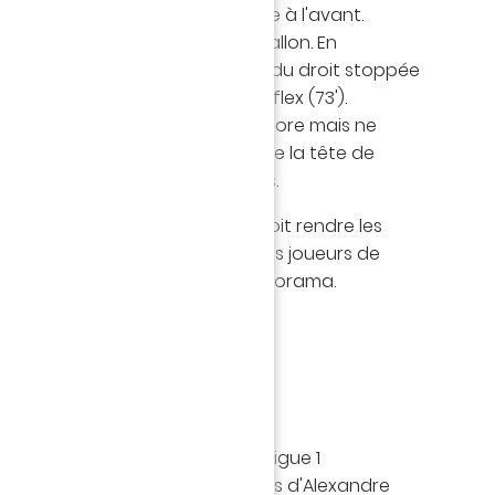
 veut pas en rester là et se porte à l'avant.
 d'un corner, hérite d'un bon ballon. En
enseur central voit sa tentative du droit stoppée
ashima, auteur d'un superbe reflex (73').
porters, les Jaunes tentent encore mais ne
le, malgré une ultime tentative de la tête de
score ne bougera finalement plus.
de rang sans défaite, le FCN doit rendre les
 ultime revers qui place donc les joueurs de
la 12ème place de la Ligue 1 Conforama.
MATCH
res
nt connu leur premier match en Ligue 1
face à Strasbourg. C'était le cas d'Alexandre