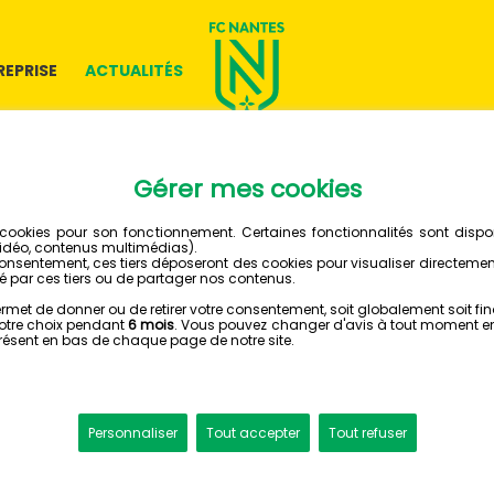
REPRISE
ACTUALITÉS
24 MAI 2019
NANTES
HEURTE
ALSACI
FC NANTES - RC STRASBO