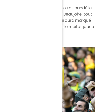
h depuis la fin janvier, le public a scandé le
 Mais en ce jour de dernière à la Beaujoire, tout
et à chanté à la gloire de celui qui aura marqué
ison en Ligue 1 Conforama, sous le maillot jaune.
i' !