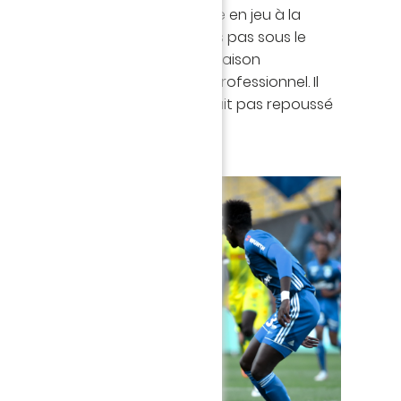
a, tous les deux titulaires. Entrée en jeu à la
ouan a lui aussi fait ses premiers pas sous le
n, c'était la première fois cette saison
était aligné avec l'effectif professionnel. Il
en pu égaliser si Kawashima n'avait pas repoussé