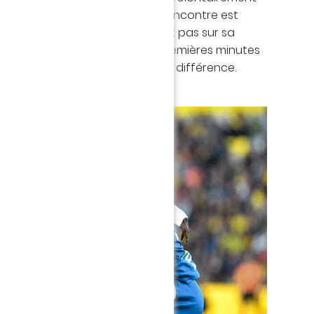
iba. Karim Abed, arbitre de la rencontre est
tants mais ne revient finalement pas sur sa
te là pour ces quarante-cinq premières minutes
x formations n'ont pas su faire la différence.