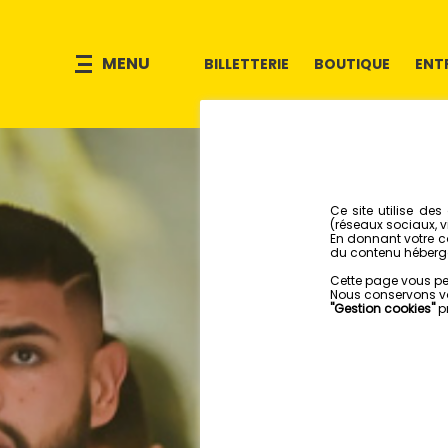
MENU
BILLETTERIE
BOUTIQUE
ENT