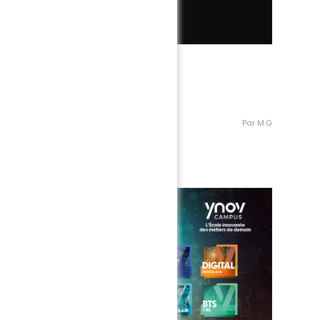
Par M.G
Partenaire eSports