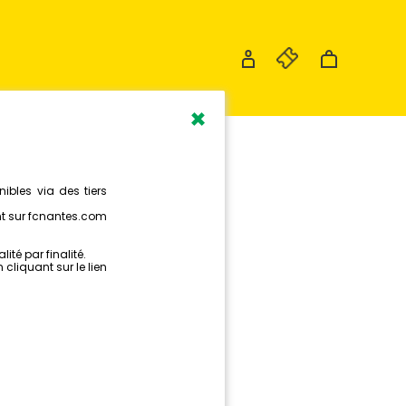
×
ON
''
BLE EN
E !