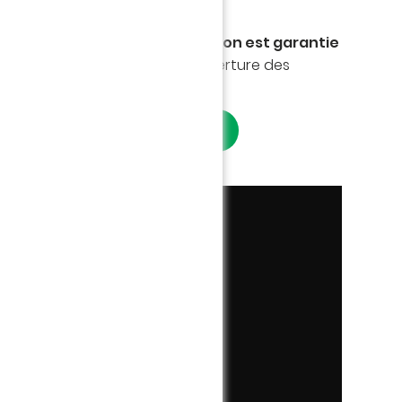
 de vente !
ne commande en ligne,
la livraison est garantie
 faire des heureux lors de l'ouverture des
 découvre ce ballon historique !