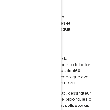
 succès de la campagne de
 notre ballon éco-responsable
des heures du club, le FC Nantes et
d’installer durablement le produit
actuelle !
14 octobre dernier, la campagne de
patif entre le FC Nantes et la marque de ballon
bond touchait au but ! Avec
plus de 460
es pré-commandés,
cet objet symbolique avait
ouement auprès des amoureux du FCN !
laboration avec l'artiste nantais Jo', dessinateur
qu'au côté de la start-up nantaise Rebond,
le FC
installer durablement cet objet collector au