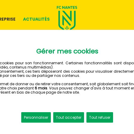
REPRISE
ACTUALITÉS
10 DÉCEMBRE 2019
LE BALL
''REBOND
DISPONI
BOUTIQU