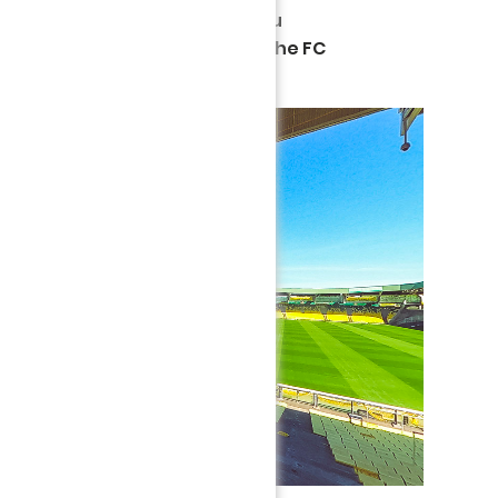
tre le théâtre samedi 23 mai du
a saison 2019-2020 avec l'affiche FC
bourg. #FCNantesVR