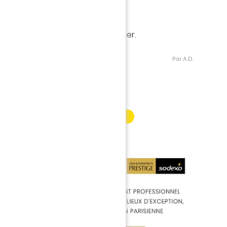
Version Plein écran
 et glissez la souris vous déplacer.
Par A.D.
INFORMATION PARTENAIRE