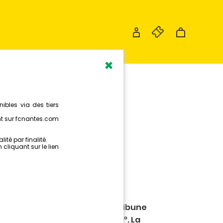
×
E LA
IRE
nantais depuis le haut de la Tribune
e expérience immersive en 360°. La