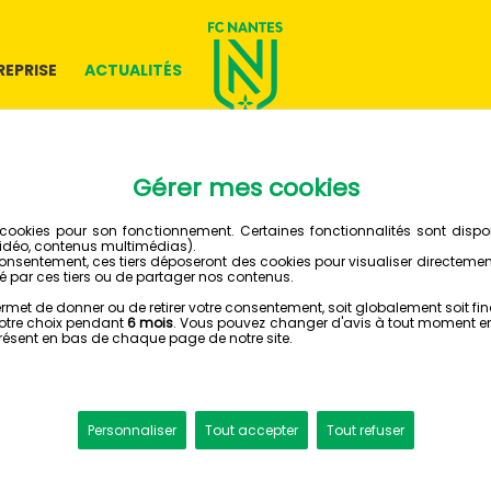
REPRISE
ACTUALITÉS
03 DÉCEMBRE 2020
''ATHLÈTE
CALENDR
NANTES
BONNE 