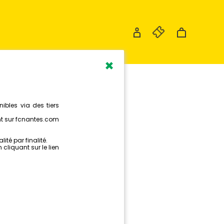
×
S'', LE
IER DU FC
 POUR LA
CAUSE