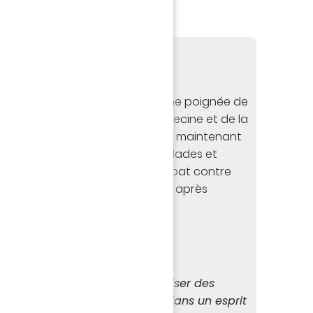
HON
st une association créée par une poignée de
 contre l’impuissance de la médecine et de la
nés à vaincre la maladie, depuis maintenant
des générations de militants, malades et
des sont engagés dans le combat contre
étiques rares qui tuent muscle après
dies neuromusculaires.
ons :
www.afm-telethon.fr
HOTOGRAPHE :
 FC Nantes m’a proposé de réaliser des
s joueurs pour son calendrier dans un esprit