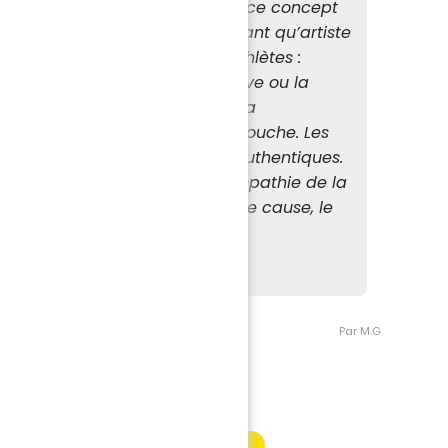
tade ». J’ai souhaité interpréter ce concept
ent passer par la nudité. En tant qu’artiste
 tenu montrer la diversité des athlètes :
confiance, parfois dans la réserve ou la
continuité de ma pratique de la
s images sont traitées sans retouche. Les
ages des joueurs sont bruts et authentiques.
ages de ceux qui suscitent la sympathie de la
supporter·rice·s, au nom d’une cause, le
ons :
yachoki.com
Par M.G
INFORMATION PARTENAIRE