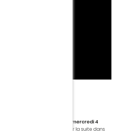
gralement reversés !
ce calendrier, disponible
dès le mercredi 4
utique en ligne du Club, puis par la suite dans