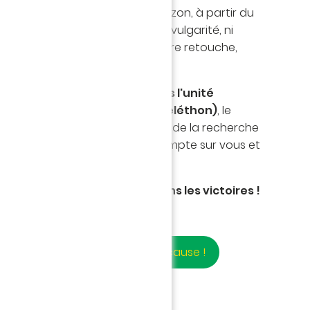
e vente (FNAC, Culture.com, Amazon, à partir du
e le corps de nos joueurs sans vulgarité, ni
r et Blanc, sans filtre ni la moindre retouche,
icité et une émotion intacte.
s
et vendu au prix de
14,99 euros l'unité
énéfices seront reversés au Téléthon)
, le
s'' permettra d’agir en en faveur de la recherche
es et les maladies rares. On compte sur vous et
s pas le combat et multiplions les victoires !
 mon calendrier pour la bonne cause !