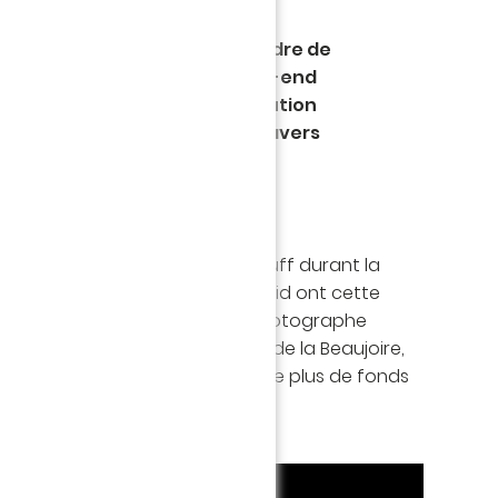
our la bonne cause. Dans le cadre de
Téléthon qui se tiendra le week-end
, le FC Nantes a mis à contribution
e l’effectif professionnel à travers
et solidaire.
es consignes de Christian Gourcuff durant la
Blas, Fabio ou encore Mehdi Abeid ont cette
e schéma de jeu imposé par le photographe
r la pelouse et dans les gradins de la Beaujoire,
né de leur temps pour récolter le plus de fonds
 du Téléthon 2020.