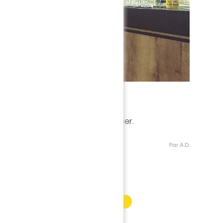
Version Plein écran
 et glissez la souris vous déplacer.
Par A.D.
INFORMATION PARTENAIRE