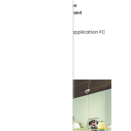
rez le Salon Premium, un espace
estations haut de gamme, offrant
lle sur le terrain.
cette expérience, téléchargez l'application FC
)
sionner en plein écran