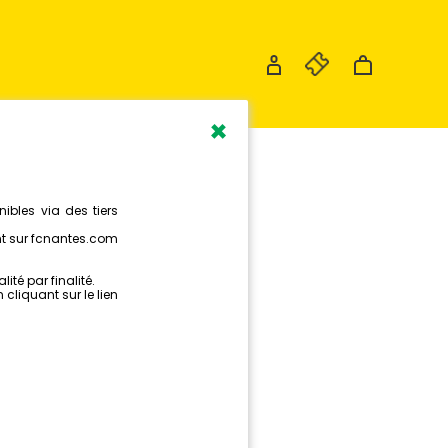
×
N
M
ion FC Nantes VR, vivez une
ve en 360° au stade de la