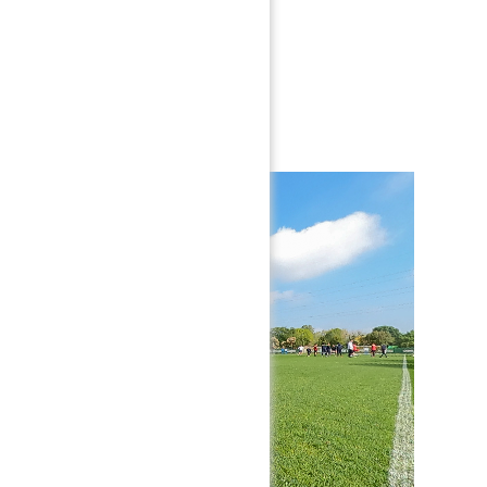
traînent les Nantais en vue du
st dans le cadre de la 35ème
Eats.
sionner en plein écran