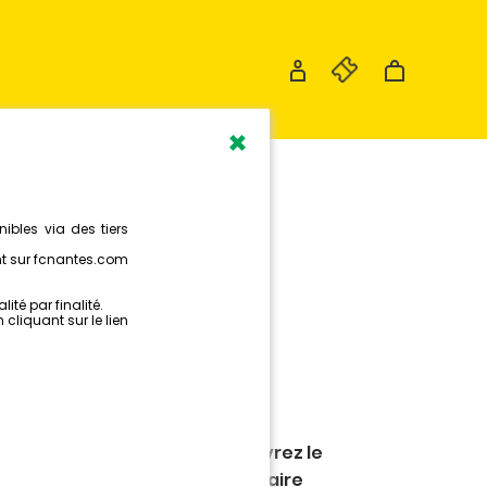
×
NEMENT À
LIÈRE
nce immersive en 360°. Découvrez le
a Jonelière depuis le bord de l'aire