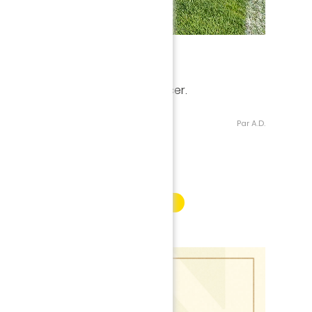
Version Plein écran
 et glissez la souris vous déplacer.
Par A.D.
INFORMATION PARTENAIRE