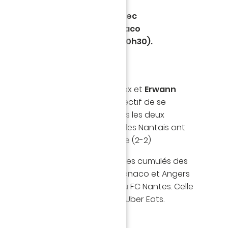
uit ce vendredi son parcours
onnat de France sur FIFA 21, avec
u programme : face à l'AS Monaco
er HSC (19h30) et Angers SCO (20h30).
rian 'FCNFlorian' Brunet
sur Xbox et
Erwann
ur PS4, le FC Nantes a pour objectif de se
uarts de finale en terminant dans les deux
4. Hier pour leur entrée en lice, les Nantais ont
aux joueurs de l'AS Saint-Étienne (2-2)
encontres se jouent sur les scores cumulés des
 Xbox). Les rencontres face à Monaco et Angers
ect vidéo sur la chaîne Twitch du FC Nantes. Celle
ur la chaîne Twitch de la Ligue 1 Uber Eats.