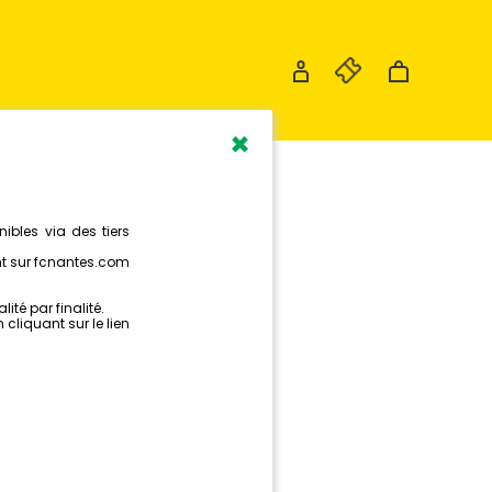
×
MATCHES
NE PLACE
TS !