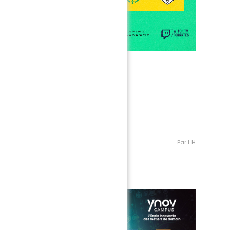
 !
Par L.H
Partenaire eSports