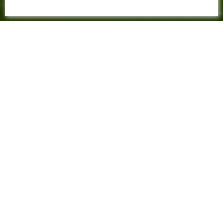
16 FÉVRIER 2023
📸 H-2 AVANT LE COUP
D'ENVOI (21H)
JUVENTUS FC - FC NANTES
Découvrez à deux heures du coup d'envoi les
premières images de l'affiche de barrage aller
de la Ligue Europa opposant la Juventus de
Turin au FC Nantes. Coup d'envoi à 21h au
Juventus Stadium.
H-2 avant le coup d'envoi du match :