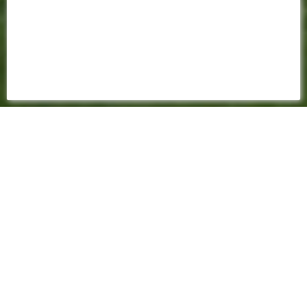
27 MARS 2023
📸 RETOUR EN IMAGES
SUR FC NANTES - RC
LENS (3-3)
D2F
Dimanche après-midi, les joueuses d'Oswaldo
Vizcarrondo accueillait le RC Lens, dans le cadre
de la 16e journée de D2F. Malgré un triplé de Pilar
Khoury et un public venu en nombre les