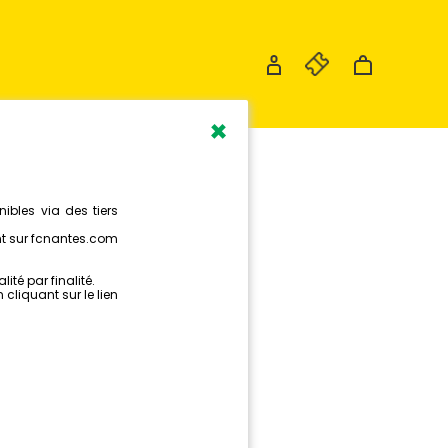
×
Y : LE BUT
IUS
O