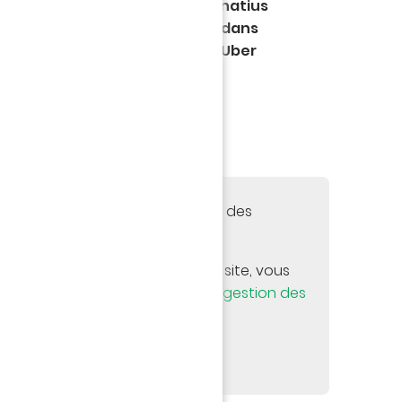
les angles, le but inscrit par Ignatius
rencontre face à Angers (1-0), dans
e et ultime journée de Ligue 1 Uber
 de ne pas accepter les cookies des
o.
tte video directement sur notre site, vous
 vos options par le panneau de
gestion des
uite la page actuelle.