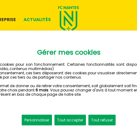
REPRISE
ACTUALITÉS
05 JUIN 2023
🎥 REPLA
D'IGNAT
GANAG
FC NANTES - ANGERS SCO