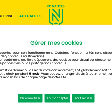
REPRISE
ACTUALITÉS
17 JUILLET 2023
LA CÔT
EN 360°
STAGE À LA BAULE
fcnantes.com vous
immersive à traver