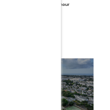
une vue aérienne la Côte d'Amour
tade Moreau-Defarges où les
Aristouy poursuivront leur
but de saison 2023-2024.
sionnez en plein écran