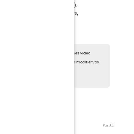
ace au FC Cologne (Bundesliga).
tre perdue 2-0 par les Nantais,
mé vidéo.
e pas accepter les cookies des plateformes video.
deo directement sur notre site, vous pouvez modifier vos
au de
gestion des cookies
la page actuelle.
Par J.J.