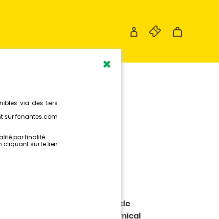
×
ÉSUMÉ DE
CONTRE
nEnergieSTADION, les joueurs de
sputaient leur dernier match amical