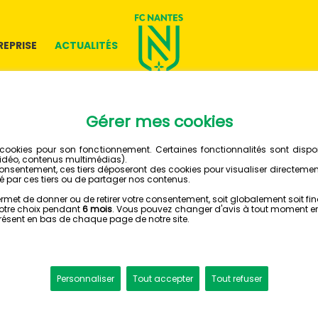
REPRISE
ACTUALITÉS
06 AOÛT 2023
🎥 LE R
LA REN
FC COLOGNE - FC NANTES
Ce samedi, au Rhei
Pierre Aristouy di