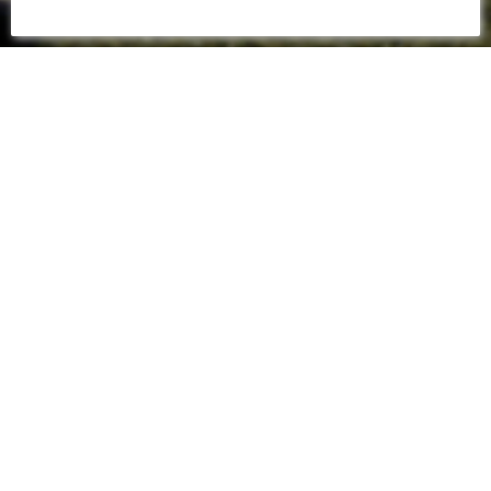
01 OCTOBRE 2023
📸 H-2 AVANT LE COUP
D'ENVOI (20H45)
STADE RENNAIS FC - FC NANTES
Découvrez les premières images au Roazhon-
Park à deux heures de l'affiche de la 7ème
journée de L1 Uber Eats entre le Stade Rennais
FC et le FC Nantes. Coup d'envoi de cette 85ème
édition en L1 à 20h45.
H-2 avant le coup d'envoi du match :