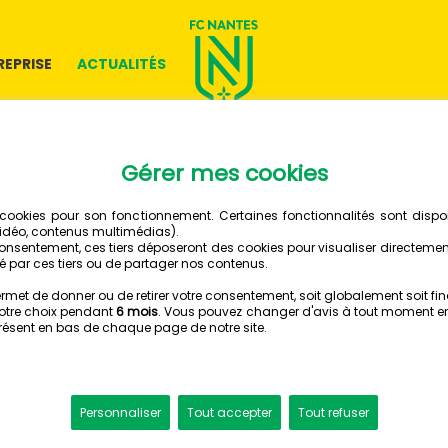
REPRISE
ACTUALITÉS
23 OCTOBRE 2023
🎥 LE R
LA REN
FC NANTES - MONTPELLIER
Cet dimanche après
Montpellier HSC à L