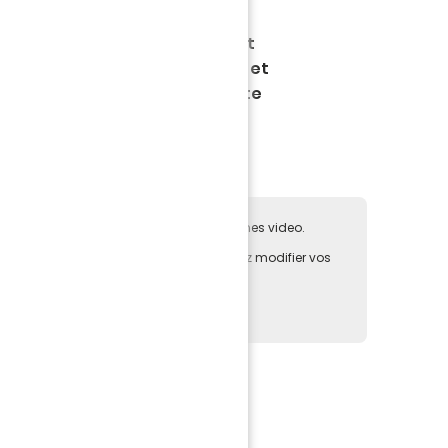
gue 1 Uber Eats. Lors de cette
mes de Pierre Aristouy se sont
e à des buts de Florent Mollet et
ouvez le résumé vidéo de cette
e pas accepter les cookies des plateformes video.
deo directement sur notre site, vous pouvez modifier vos
au de
gestion des cookies
la page actuelle.