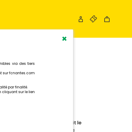
×
ÉSUMÉ DE
CONTRE
 HSC
-midi, le FC Nantes accueillait le
a Beaujoire dans le cadre de la