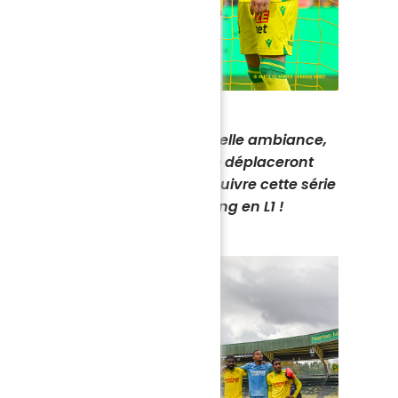
e, un clean-sheet et une très belle ambiance,
t à La Beaujoire ! Les Canaris se déplaceront
(21h, J10), pour tenter de poursuivre cette série
gner un troisième succès de rang en L1 !