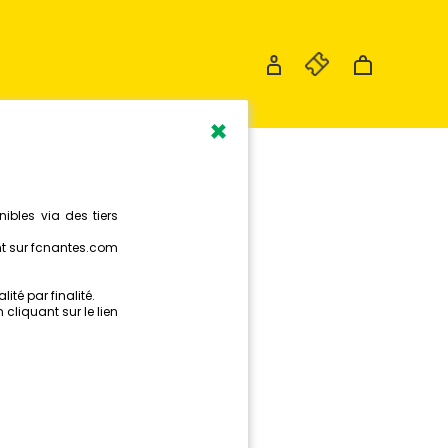
×
ANTES
ME ET
ME !
HSC (2-0)