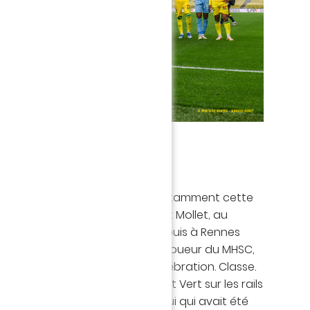
0ÈME DIGNEMENT FÊTÉE !
gereux du premier acte avec notamment cette
t droit de Lecomte (9'), Florent Mollet, au
e but de Simon à Clermont (J5), puis à Rennes
s-ci mué en buteur ! Lui, l'ancien joueur du MHSC,
s de son ancien club sur sa célébration. Classe.
a évidemment placé les Jaune et Vert sur les rails
. Un joli clin d’œil aussi, pour celui qui avait été