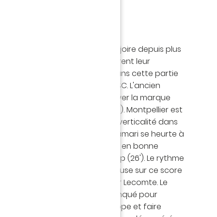
us dominical.
emps
encontre, la première à La Beaujoire depuis plus
tre à l'actif des locaux, qui cadrent leur
Abline (1'). Le FCN rentre fort dans cette partie
ssing haut dans le camp du MHSC. L'ancien
ent Mollet, est tout près de trouver la marque
che de Lecomte s'y oppose (9'). Montpellier est
t de même de trouver plus de verticalité dans
l depuis le début de saison, Al-Tamari se heurte à
ur de Moutoussamy ensuite d'être en bonne
ieu nantais tergiverse un peu trop (26'). Le rythme
 et alors qu'on se dirige à la pause sur ce score
ollet surgit après un pressing sur Lecomte. Le
ntais profite du dégagement manqué pour
 de la surface et ajuster sa frappe et faire