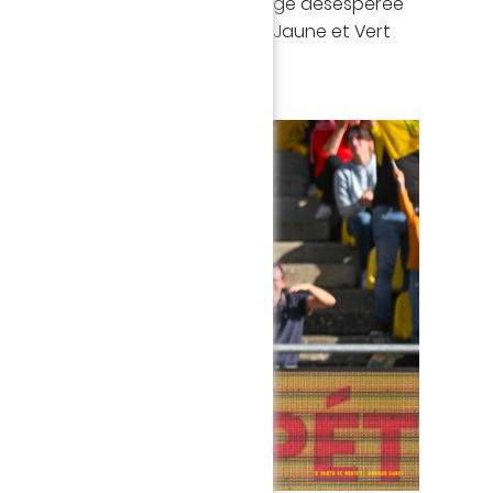
, malgré une tentative de sauvetage désespérée
').
Au meilleur des moments, les Jaune et Vert
 !