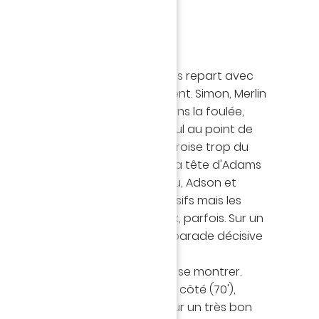
temps
au retour des vestiaires. Nantes repart avec
intentions offensives notamment. Simon, Merlin
 en vain (49'). pratiquement dans la foulée,
 Canaris manquent le break. Seul au point de
 nantais feinte la frappe puis croise trop du
 tente à nouveau de réagir mais la tête d'Adams
 (54'). Peu avant l'heure de jeu, Adson et
ée en jeu (57'). Des choix offensifs mais les
Der Zakarian restent dangereux, parfois. Sur un
, Savanier oblige Lafont à une parade décisive
 deux entrants côté nantais, de se montrer.
 une frappe qui passe de peu à côté (70'),
trouve le chemin des filets ! Sur un très bon