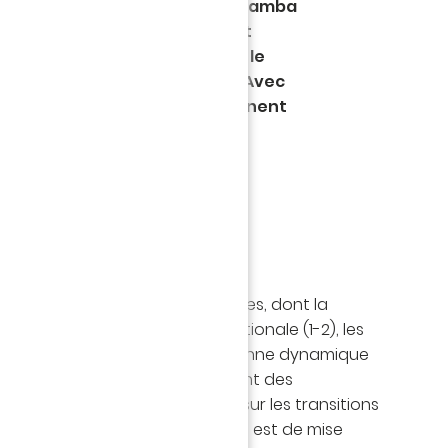
ations signées Mollet (44') et Bamba
 s'est imposé à La Beaujoire cet
le Montpellier HSC (2-0), pour le
journée de Ligue 1 Uber Eats. Avec
s hommes de Pierre Aristouy signent
s sur les cinq dernières
qu'encourageant !
 de leurs quatre derniers matches, dont la
rasbourg avant la trêve internationale (1-2), les
ent enchaîner et confirmer la bonne dynamique
maines. Face à eux se présentent des
lement joueurs et redoutables sur les transitions
. Méfiance donc, mais l'ambition est de mise