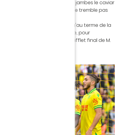
utoussamy laisse filer entre ses jambes le caviar
, esseulé au deuxième poteau, ne tremble pas
clure
(2-0, 74').
ocaux maîtrisent les débats jusqu'au terme de la
 La Beaujoire savoure et apprécie, pour
r les joueurs lors du coup de sifflet final de M.