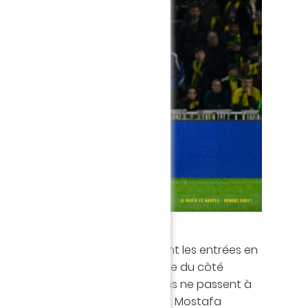
es changements avec notamment les entrées en
kimi et Mbappé (62'), tout comme du côté
rition de Traore (62'). Les Canaris ne passent à
e tromper la défense parisienne. Mostafa