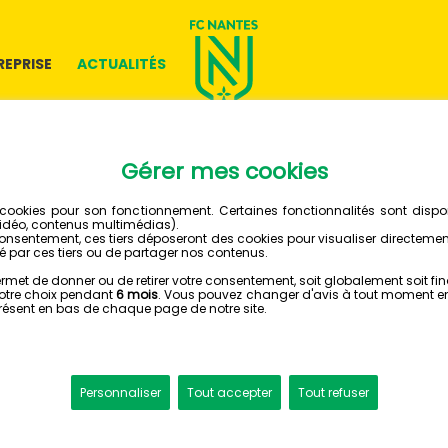
REPRISE
ACTUALITÉS
17 FÉVRIER 2024
UN FC 
SOLIDAI
BATTU..
FC NANTES - PARIS SG (0-