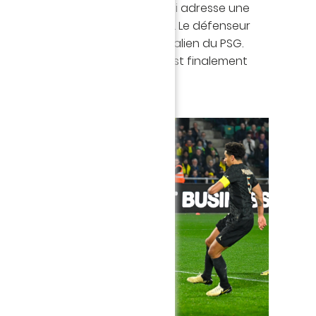
ient vers le capitaine nantais qui adresse une
au second poteau pour... Pallois. Le défenseur
ée et pense battre le portier italien du PSG.
milieu espagnol, sur la remise, est finalement
eant !