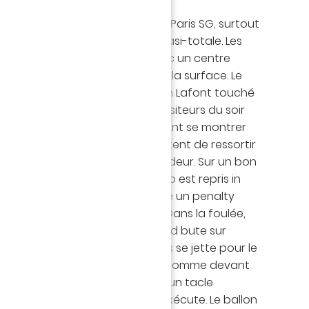
e est à mettre à l'avantage du Paris SG, surtout
du ballon avec une maîtrise quasi-totale. Les
premiers à alerter Descamps avec un centre
 que personne ne touche dans la surface. Le
ulaire ce soir en l'absence d'Alban Lafont touché
 et détourne le cuir (10'). Les visiteurs du soir
eu de possession sans pour autant se montrer
s minutes, les Jaune et Vert tentent de ressortir
 pied ou alors, dans la profondeur. Sur un bon
 de Castelletto, Douglas Augusto est repris in
Harnandez. La Beaujoire réclame un penalty
ronche pas, logiquement (45'). Dans la foulée,
rès d'ouvrir la marque. Mohamed bute sur
n est libre et le latéral nantais se jette pour le
filets déserts mais Marquinhos, comme devant
mbre 2014, l'en empêche après un tacle
r le corner qui suit, Chirivella s’exécute. Le ballon