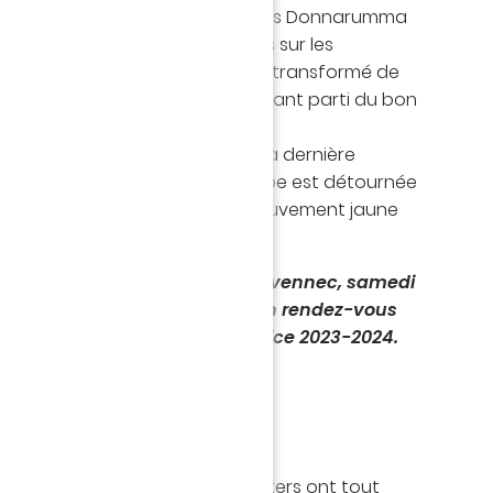
premier poteau du gauche mais Donnarumma
igilant (70'). Paris ne rompt pas sur les
 et fait le break, sur un penalty transformé de
ar lui-même. Descamps, pourtant parti du bon
0-2, 78').
 réussite ce soir, à l'image de la dernière
oteau de Chirivella, dont la frappe est détournée
ien du PSG, après un très bon mouvement jaune
reste là pour cette partie.
ur les joueurs de Jocelyn Gourvennec, samedi
oustoir, face au FC Lorient ! Un rendez-vous
ement, pour la suite de l'exercice 2023-2024.
soir à La Beaujoire ! Les supporters ont tout