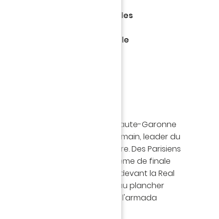
rformance d'ensemble
 des situations pour prendre les
atch, les Jaune et Vert sont
 SG patient et chirurgical sur le
 le deuxième acte (0-2).
se FC le week-end dernier en Haute-Garonne
C Nantes accueille le Paris Saint-Germain, leader du
le champion de France en titre. Des Parisiens
le option mercredi soir lors du 8ème de finale
es Champions, en s'imposant 2-0 devant la Real
 Jaune et Vert d'attaquer pied au plancher
che à domicile pour faire douter l'armada