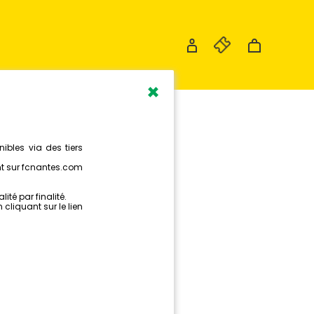
×
NANTES
RE MAIS
.
2)