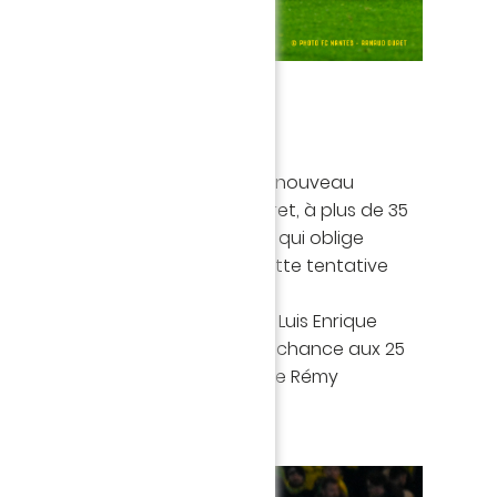
temps
ires, Nicolas Pallois se montre à nouveau
nspiration dont lui seul à le secret, à plus de 35
arme une puissante demi-volée qui oblige
quette. On a tous vibré sur cette tentative
ritait meilleure issue (54').
ci offensivement, les hommes de Luis Enrique
sion de loin. Hernandez prend sa chance aux 25
, déviée par Sissoko, vient battre Rémy
court
(0-1, 60').