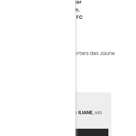
 by ILIANE" pour le mois de février
ois a reçu son trophée dimanche,
ent lors du match FC Nantes - FC
e.
Pallois
a été élu par vous, supporters des Jaune
% des voix.
s !
FO EN + :
les informations sur l'entreprise
ILIANE,
via
www.iliane.fr
.