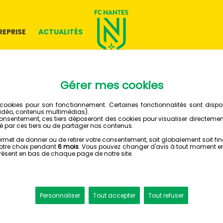
REPRISE
ACTUALITÉS
04 MARS 2024
NICOLAS
A REÇU
TROPHÉ
CANARI DU MOIS BY ILIANE