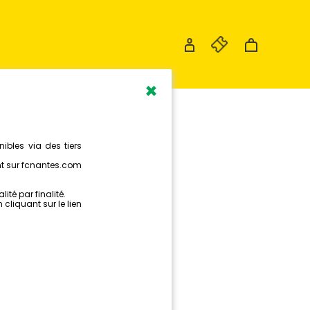
×
 PALLOIS
 SON
E