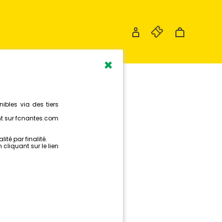
×
S
TO
DU FACE À
OURG