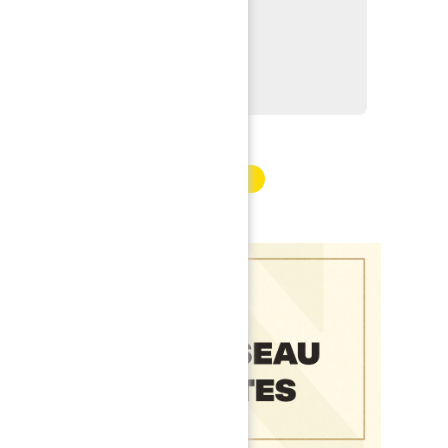
gue 1 Uber Eats
024, 17h
joire
INFORMATION PARTENAIRE