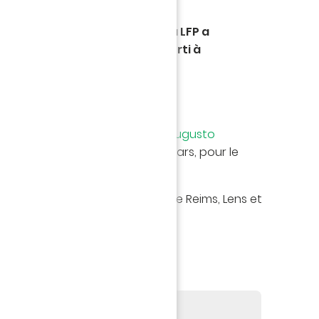
a Commission de Discipline de la LFP a
sion de Douglas Augusto, averti à
oins de 10 rencontres.
 effet mardi 12 mars,
Douglas Augusto
on de Strasbourg, samedi 16 mars, pour le
urnée de Ligue 1 Uber Eats.
été averti lors des matches face Reims, Lens et
 Augusto >>>
 - RC STRASBOURG