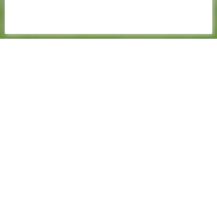
31 MARS 2024
📸 LES IMAGES DE LA
RENCONTRE (1-2)
OGC NICE - FC NANTES
Le FC Nantes s'est imposé avec sérieux cet
après-midi sur le terrain de l'OGC Nice (1-2), pour
le compte de la 27ème journée de Ligue 1 Uber
Eats. fcnantes.com vous propose quelques
images de la rencontre et de cette belle
victoire en terre azuréenne !