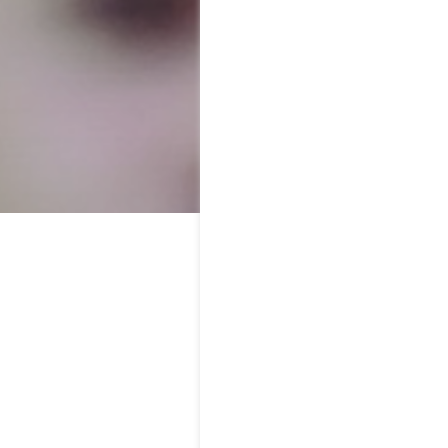
17 SEPTEMBRE 2024
📸 FC NANTES
VOUS Y ÉTIE
INSIDE TRIBUNES
Malgré le soutien du Peuple J