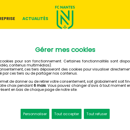
REPRISE
ACTUALITÉS
20 JANVIER 2025
🎥 LE R
LA REN
AS SAINT-ÉTIENNE - FC NA
Ce dimanche, le FC
pour affronter l'AS