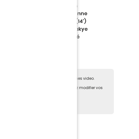
Ligue McDonald's. Les hommes
aré ont mené au score une bonne
âce à un but de Moses Simon (14')
égalisé en fin de partie par Boakye
 rencontre, découvrez le résumé
e pas accepter les cookies des plateformes video.
deo directement sur notre site, vous pouvez modifier vos
au de
gestion des cookies
la page actuelle.