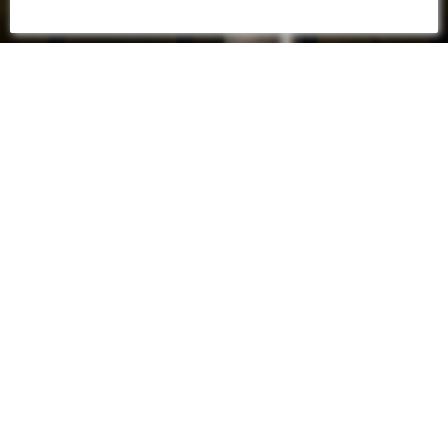
19 JANVIER 2025
📸 H-2 AVANT LE COUP
D'ENVOI (15H)
AS SAINT-ETIENNE - FC NANTES
Découvrez les premières images au stade
Geoffroy-Guichard à deux heures de l'affiche
de la 18ème journée de Ligue 1 McDonald's entre
l'AS Saint-Etienne et le FC Nantes. Coup d'envoi
donné dès 15h.
H-2 avant le coup d'envoi du match :