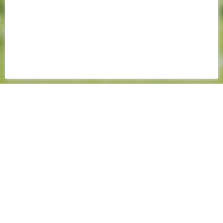
17 SEPTEMBRE 2025
📸 TOURNÉS VERS LE
DERBY !
GALERIE PHOTOS
Les Jaunes et Verts s'apprêtent à retrouver la
Beaujoire dans le cadre du derby face au Stade
Rennais FC. Pour cette affiche de la 5ème
journée,
programmée samedi dès 17h
, les