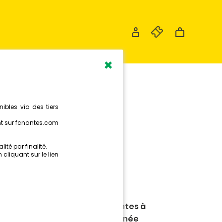
×
LE DE
(0-1)
YONNAIS
le de match opposant le FC Nantes à
s, dans le cadre de la 21e journée