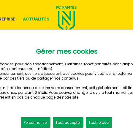
REPRISE
ACTUALITÉS
07 FÉVRIER 2026
LA FEUIL
MATCH 
FC NANTES - OLYMPIQUE L
Retrouvez la feuil
l'Olympique Lyonnai